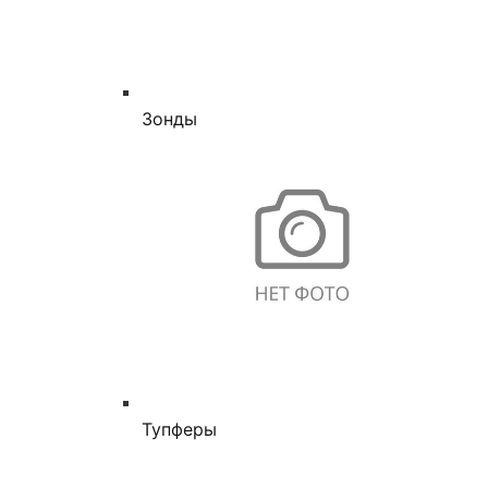
Зонды
Тупферы