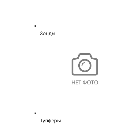
Зонды
Тупферы