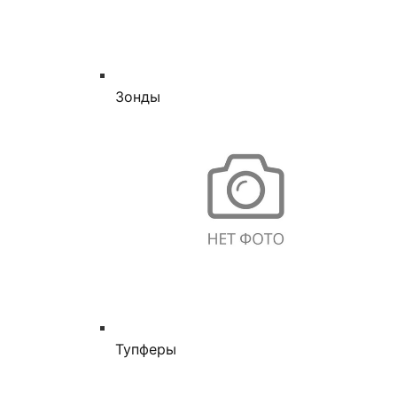
Зонды
Тупферы