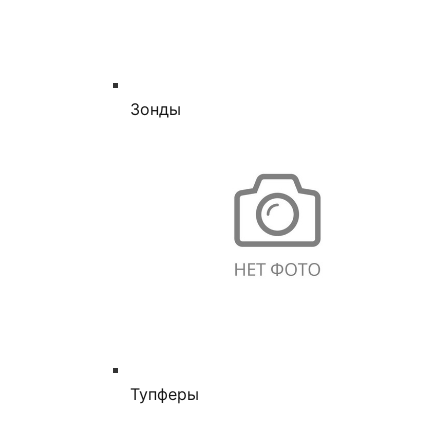
Зонды
Тупферы