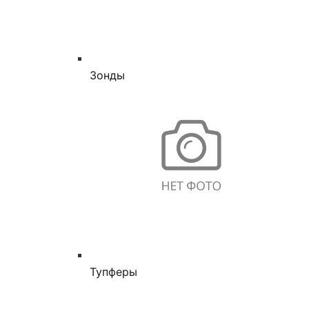
Зонды
Тупферы