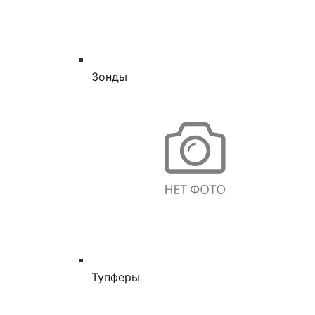
Зонды
Тупферы