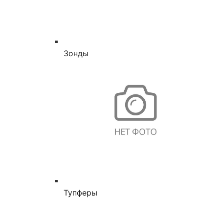
Зонды
Тупферы