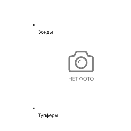
Зонды
Тупферы