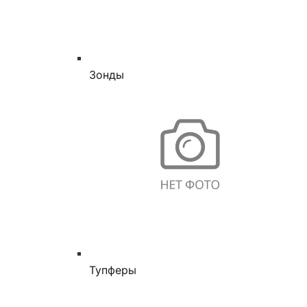
Зонды
Тупферы