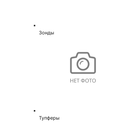
Зонды
Тупферы