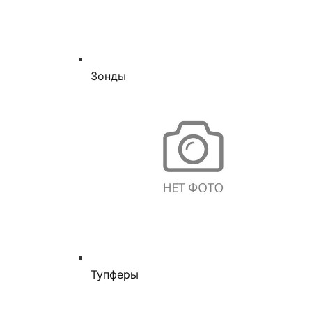
Зонды
Тупферы