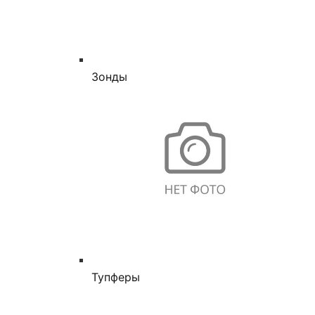
Зонды
Тупферы