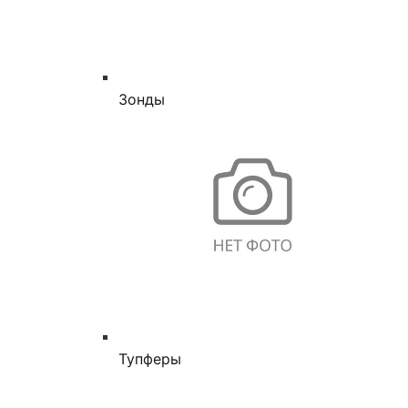
Зонды
Тупферы