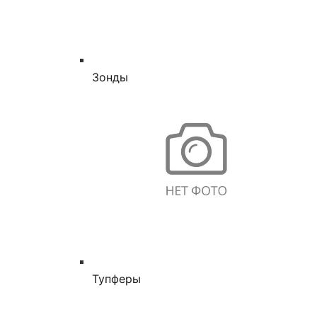
Зонды
Тупферы