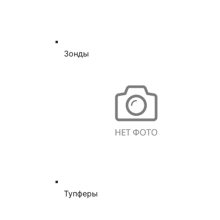
Зонды
Тупферы