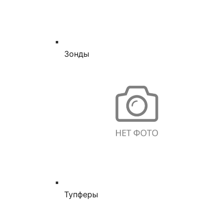
Зонды
Тупферы