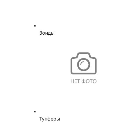
Зонды
Тупферы