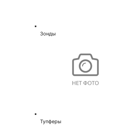
Зонды
Тупферы