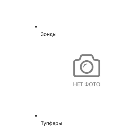
Зонды
Тупферы