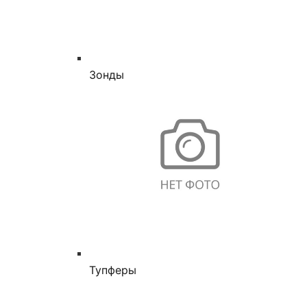
Зонды
Тупферы