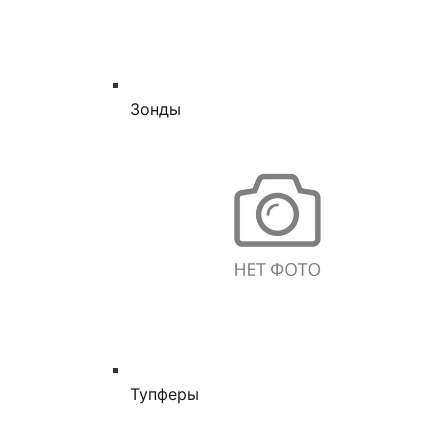
Зонды
Тупферы