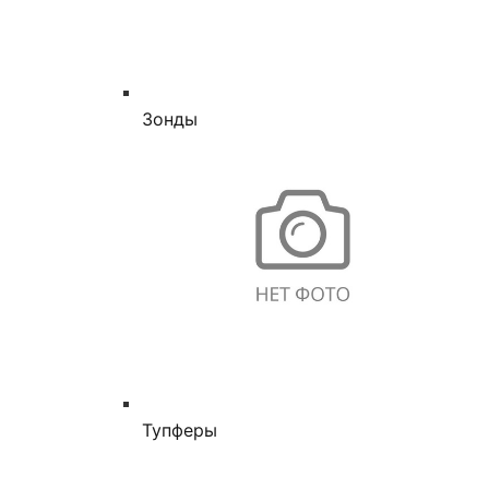
Зонды
Тупферы