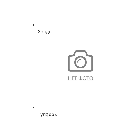
Зонды
Тупферы