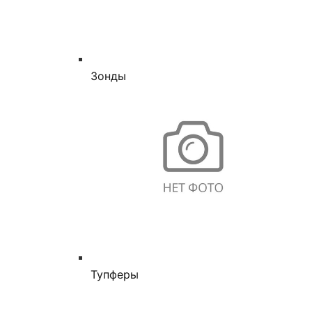
Зонды
Тупферы