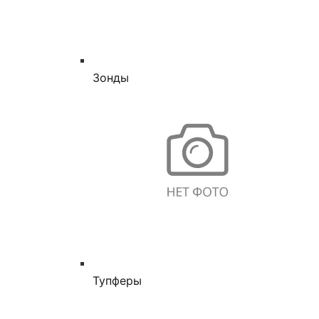
Зонды
Тупферы