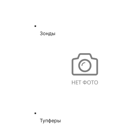
Зонды
Тупферы