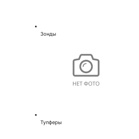
Зонды
Тупферы