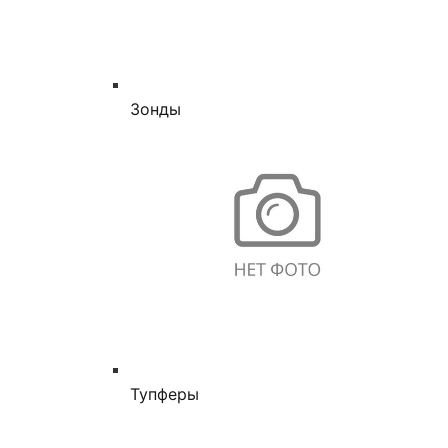
Зонды
Тупферы