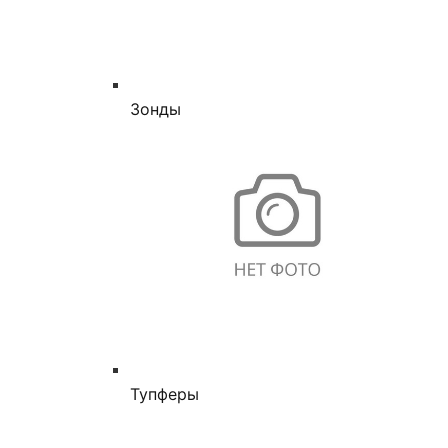
Зонды
Тупферы