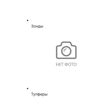
Зонды
Тупферы