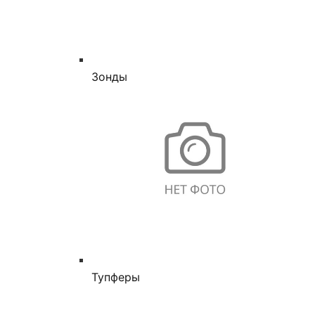
Зонды
Тупферы