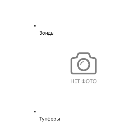
Зонды
Тупферы