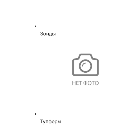
Зонды
Тупферы